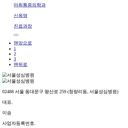
마취통증의학과
신옥영
진료과장
맨앞으로
1
2
3
맨뒤로
02488 서울 동대문구 왕산로 259 (청량리동, 서울성심병원)
대표.
이송
사업자등록번호.