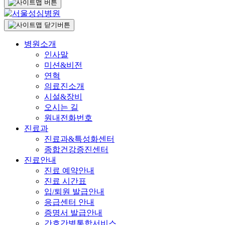
병원소개
인사말
미션&비전
연혁
의료진소개
시설&장비
오시는 길
원내전화번호
진료과
진료과&특성화센터
종합건강증진센터
진료안내
진료 예약안내
진료 시간표
입/퇴원 발급안내
응급센터 안내
증명서 발급안내
간호간병통합서비스