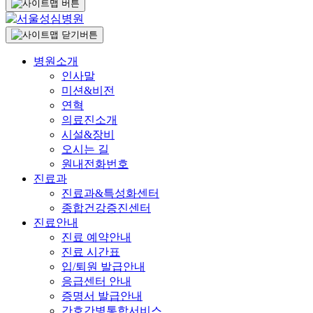
병원소개
인사말
미션&비전
연혁
의료진소개
시설&장비
오시는 길
원내전화번호
진료과
진료과&특성화센터
종합건강증진센터
진료안내
진료 예약안내
진료 시간표
입/퇴원 발급안내
응급센터 안내
증명서 발급안내
간호간병통합서비스